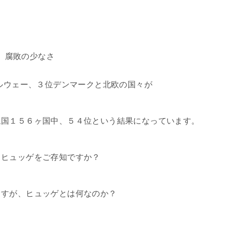
、腐敗の少なさ
ノルウェー、３位デンマークと北欧の国々が
象国１５６ヶ国中、５４位という結果になっています。
るヒュッゲをご存知ですか？
ますが、ヒュッゲとは何なのか？