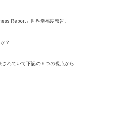
ess Report」世界幸福度報告、
すか？
発表されていて下記の６つの視点から
。