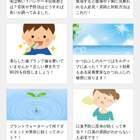
実は怖い？パンケーキ症候群と
緊張すると腹痛や下痢に見舞わ
は？症状や予防法はどうすれば
れる人必見！原因と対処方法は
良いか調べてみました。
これだ！
濡らした歯ブラシで歯を磨いて
かつおぶしのルーツはモルディ
いませんか？正しい磨き方で
ブにあった！？ダイエット効果
8020を目指しましょう！
もある栄養豊富なかつおぶしの
秘密に迫ります！
プラントウォーターって何？ダ
口臭予防に昆布が効くって本
イエットや美容に効くってホン
当？！口臭の原因がわからない
ト？！
人必見です！