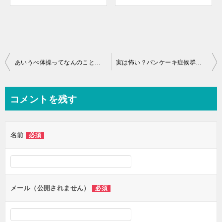
投
あいうべ体操ってなんのこと？いびきや口呼吸にも効果があるって本当？！
実は怖い？パンケーキ症候群とは？症状や予防法はどうすれば良いか調べてみました。
稿
ナ
コメントを残す
ビ
ゲ
名前
必須
ー
シ
ョ
ン
メール（公開されません）
必須