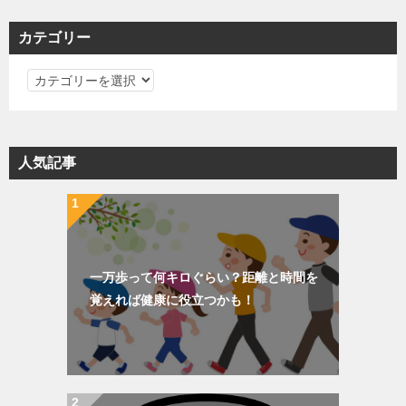
カテゴリー
カ
テ
ゴ
リ
人気記事
ー
一万歩って何キロぐらい？距離と時間を
覚えれば健康に役立つかも！