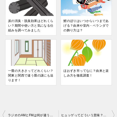
炭の消臭・脱臭効果はどれくら
鯉のぼりはいつからいつまであ
い？期間や使い方と気になる仕
げる？由来や室内・ベランダで
組みを調べてみました
の飾り方は？
一畳の大きさってどれくらい？
ほおずき市ってなに？由来と楽
関東と関西で違う畳の謎にも迫
しみ方を徹底調査！
ります！
投
ラジオのAMとFMは何が違うの？！音の違いはナゼ起きる？
ヒュッゲってどういう意味？世界一幸せな国のHyggeな教えとは！？