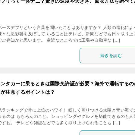
デブリって一体ナニ？驚きの速度や大きさ、回収方法を調べて
ペースデブリという言葉を聞いたことはありますか？ 人類の進化によ
様々な悪影響を及ぼして いることはテレビ、新聞などでも日々取り上
ご存知かと思います。 身近なところでは工場や自動車な […]
続きを読む
レンタカーに乗るときは国際免許証が必要？海外で運転するの
人が注意するポイントは？
気ランキングで常に上位のハワイ！ 眩しく照りつける太陽と青い海で
きるのは もちろんのこと、ショッピングやグルメを堪能できるのも人
すね。 テレビや雑誌などでも多く取り上げられることも […]