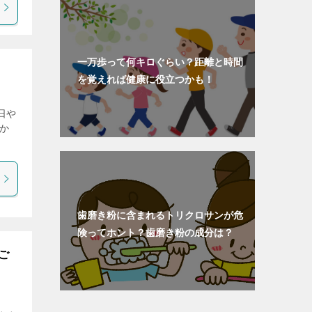
一万歩って何キロぐらい？距離と時間
を覚えれば健康に役立つかも！
日や
か
歯磨き粉に含まれるトリクロサンが危
険ってホント？歯磨き粉の成分は？
ご