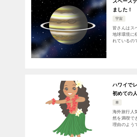
スペース
ました！
宇宙
皆さんはス
地球環境に
れているので
ハワイで
初めての
車
海外旅行人
然を満喫で
理由のようで