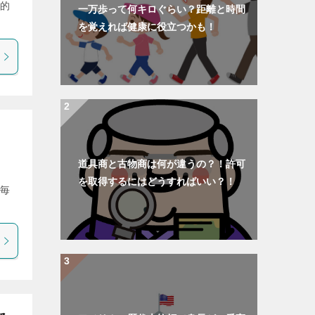
目的
一万歩って何キロぐらい？距離と時間
を覚えれば健康に役立つかも！
道具商と古物商は何が違うの？！許可
称
を取得するにはどうすればいい？！
ら毎