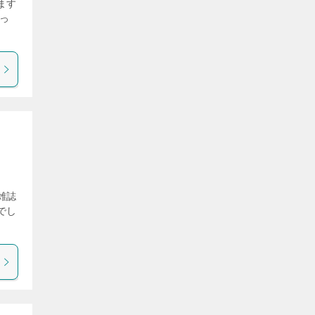
ます
っ
雑誌
でし