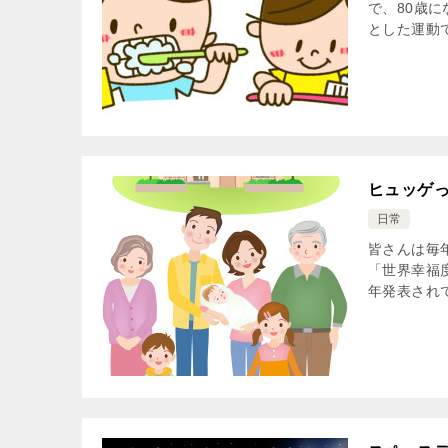
で、80歳
とした運動で
ヒュッゲっ
日常
皆さんは毎年国
「世界幸福
年発表されて