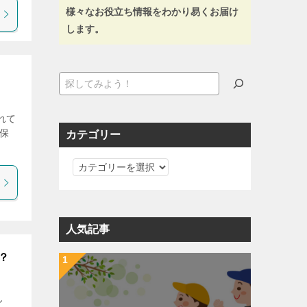
様々なお役立ち情報をわかり易くお届け
します。
検
索
れて
保
カテゴリー
カ
テ
ゴ
リ
人気記事
ー
？
ん