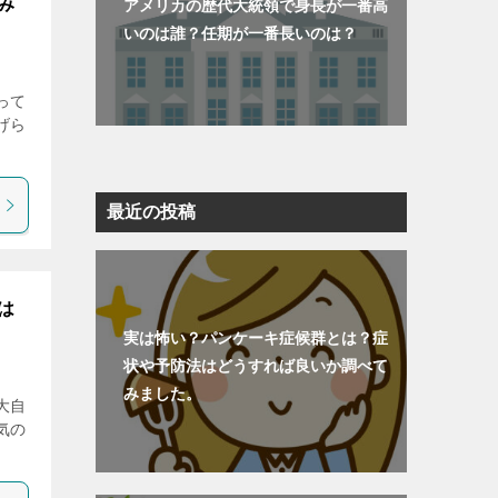
み
アメリカの歴代大統領で身長が一番高
いのは誰？任期が一番長いのは？
って
げら
最近の投稿
は
実は怖い？パンケーキ症候群とは？症
状や予防法はどうすれば良いか調べて
みました。
大自
気の