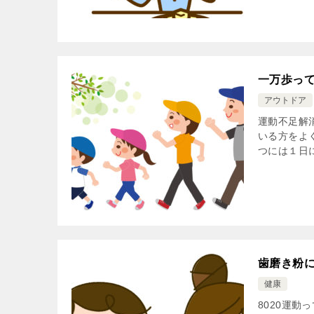
一万歩っ
アウトドア
運動不足解
いる方をよ
つには１日に
歯磨き粉
健康
8020運動