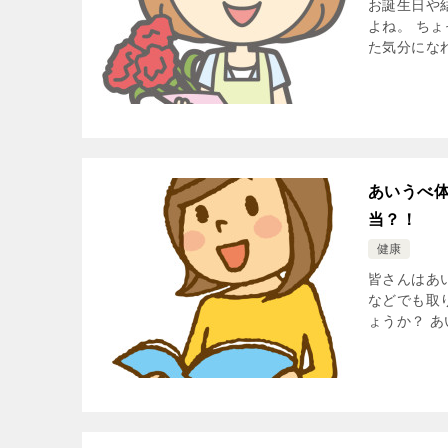
お誕生日や
よね。 ち
た気分になれ
あいうべ
当？！
健康
皆さんはあ
などでも取
ょうか？ あ