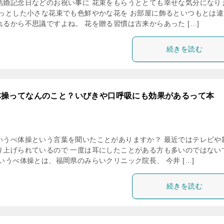
結婚記念日などのお祝い事に 花束をもらうととても幸せな気分になり
ょっとした小さな花束でも色鮮やかな花を お部屋に飾るといつもとは違
るから不思議ですよね。 花を贈る習慣は古来からあった […]
続きを読む
体操ってなんのこと？いびきや口呼吸にも効果があるって本
いうべ体操という言葉を聞いたことがありますか？ 最近ではテレビや
り上げられているので 一度は耳にしたことがある方も多いのではない
いうべ体操とは、福岡県のみらいクリニック院長、 今井 […]
続きを読む