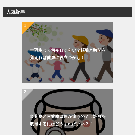
リ
人気記事
ー
一万歩って何キロぐらい？距離と時間を
覚えれば健康に役立つかも！
道具商と古物商は何が違うの？！許可を
取得するにはどうすればいい？！