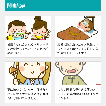
関連記事
歯磨き粉に含まれるトリクロサ
風邪で熱があったらお風呂に入
ンが危険ってホント？歯磨き粉
っちゃダメはウソ！？正しい入
の成分は？
浴方法を紹介します！
実は怖い？パンケーキ症候群と
つらい腰痛も脊柱起立筋のスト
は？症状や予防法はどうすれば
レッチで痛み解消！伸ばすがポ
良いか調べてみました。
イント！