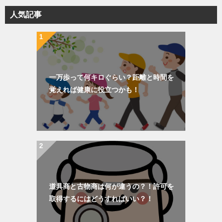
リ
人気記事
ー
一万歩って何キロぐらい？距離と時間を
覚えれば健康に役立つかも！
道具商と古物商は何が違うの？！許可を
取得するにはどうすればいい？！