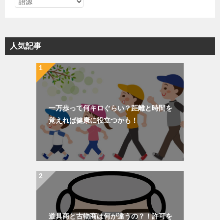
カ
テ
ゴ
リ
人気記事
ー
一万歩って何キロぐらい？距離と時間を
覚えれば健康に役立つかも！
道具商と古物商は何が違うの？！許可を